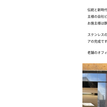
伝統と新時
主様の自社
お施主様は
ステンレス
アの完成で
老舗のオフ