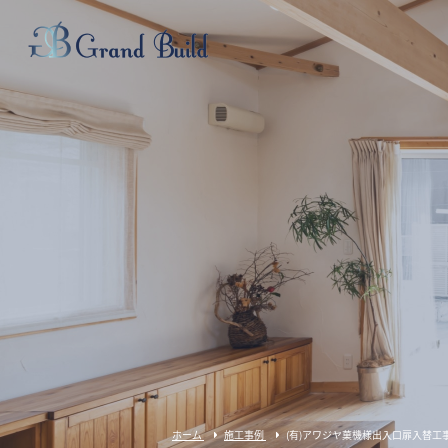
ホーム
施工事例
(有)アワジヤ菓機様出入口扉入替工